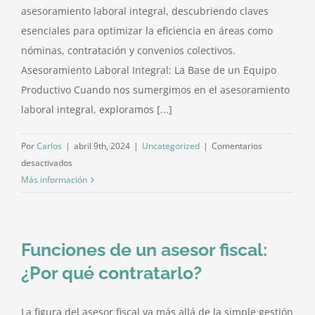
asesoramiento laboral integral, descubriendo claves
esenciales para optimizar la eficiencia en áreas como
nóminas, contratación y convenios colectivos.
Asesoramiento Laboral Integral: La Base de un Equipo
Productivo Cuando nos sumergimos en el asesoramiento
laboral integral, exploramos [...]
Por
Carlos
|
abril 9th, 2024
|
Uncategorized
|
Comentarios
en
desactivados
Asesoramiento
Más información
laboral
integral:
Potencia
Funciones de un asesor fiscal:
tu
empresa
¿Por qué contratarlo?
con
eficiencia
La figura del asesor fiscal va más allá de la simple gestión
en