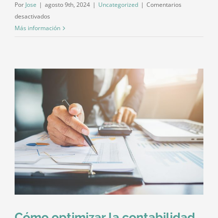
Por
Jose
|
agosto 9th, 2024
|
Uncategorized
|
Comentarios
en
desactivados
Herencias
Más información
y
donaciones:
implicaciones
fiscales
y
cómo
gestionarlas
adecuadamente
Cómo optimizar la contabilidad