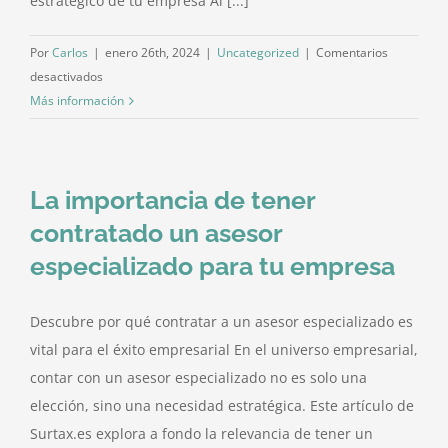
estratégico de tu empresa Al [...]
Por
Carlos
|
enero 26th, 2024
|
Uncategorized
|
Comentarios
en
desactivados
5
Más información
Razones
para
tener
La importancia de tener
contratado
un
contratado un asesor
asesor
especializado para tu empresa
contable
en
tu
Descubre por qué contratar a un asesor especializado es
empresa
vital para el éxito empresarial En el universo empresarial,
contar con un asesor especializado no es solo una
elección, sino una necesidad estratégica. Este artículo de
Surtax.es explora a fondo la relevancia de tener un