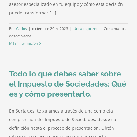
asesor especializado en tu equipo y cómo esta decisión
puede transformar [...]
Por
Carlos
|
diciembre 20th, 2023
|
Uncategorized
|
Comentarios
en
desactivados
La
Más información
importancia
de
tener
Todo lo que debes saber sobre
contratado
un
el Impuesto de Sociedades: Qué
asesor
es y cómo presentarlo.
especializado
para
tu
En Surtax.es, te guiamos a través de una completa
empresa
comprensión del Impuesto de Sociedades, desde su
definición hasta el proceso de presentación. Obtén
información clave sobre cómo cumplir con esta