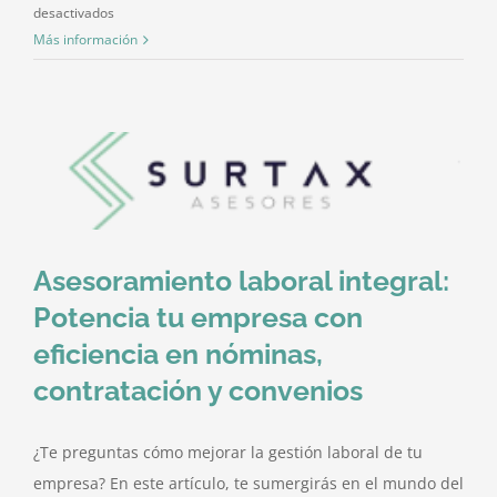
en
desactivados
Bajas/Altas
Más información
en
seguridad
social:
Todo
lo
que
necesitas
saber
Asesoramiento laboral integral:
Potencia tu empresa con
eficiencia en nóminas,
contratación y convenios
¿Te preguntas cómo mejorar la gestión laboral de tu
empresa? En este artículo, te sumergirás en el mundo del