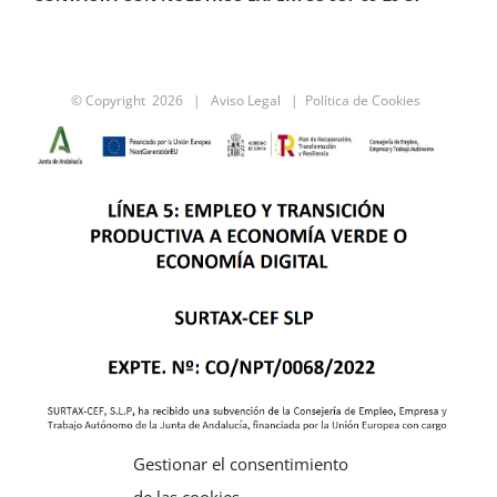
Qué
es
y
cómo
© Copyright
2026 |
Aviso Legal
|
Política de Cookies
presentarlo.
Gestionar el consentimiento