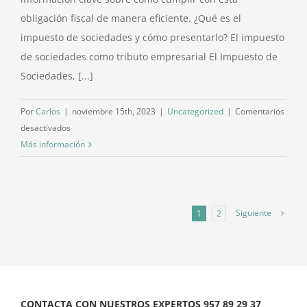
obligación fiscal de manera eficiente. ¿Qué es el
impuesto de sociedades y cómo presentarlo? El impuesto
de sociedades como tributo empresarial El Impuesto de
Sociedades, [...]
Por
Carlos
|
noviembre 15th, 2023
|
Uncategorized
|
Comentarios
en
desactivados
Todo
Más información
lo
que
debes
saber
Siguiente
1
2
sobre
el
Impuesto
de
Sociedades:
CONTACTA CON NUESTROS EXPERTOS 957 89 29 37