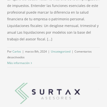
de impuestos. Entender las funciones esenciales de este
nóminas,
contratación
profesional puede marcar la diferencia en la salud
y
financiera de tu empresa o patrimonio personal.
convenios
Liquidaciones fiscales: Un desglose mensual, trimestral y
anual Las liquidaciones por modelos son la base del
trabajo del asesor fiscal. [...]
Por
Carlos
|
marzo 8th, 2024
|
Uncategorized
|
Comentarios
en
desactivados
Funciones
Más información
de
un
asesor
fiscal:
¿Por
qué
contratarlo?