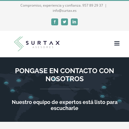
Saltar
Compromiso, experiencia y confianza. 957 89 29 37
|
info@surtax.es
al
Abrir barra de herramientas
contenido
Facebook
Twitter
LinkedIn
PONGASE EN CONTACTO CON
NOSOTROS
Nuestro equipo de expertos está listo para
escucharle